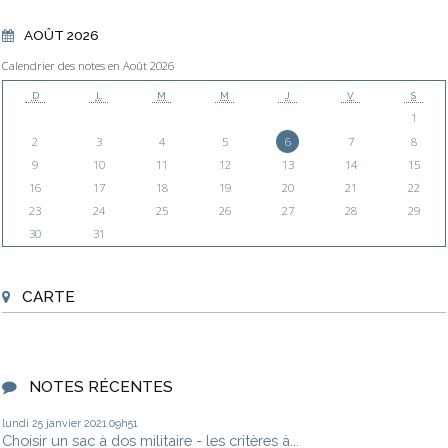
AOÛT 2026
Calendrier des notes en Août 2026
D
L
M
M
J
V
S
1
2
3
4
5
6
7
8
9
10
11
12
13
14
15
16
17
18
19
20
21
22
23
24
25
26
27
28
29
30
31
CARTE
NOTES RÉCENTES
lundi 25
janvier 2021
09h51
Choisir un sac à dos militaire - les critères à...