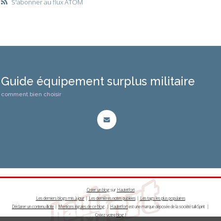
S'abonner au flux ATOM
Guide équipement surplus militaire
comment bien choisir
Créer un blog
sur
Hautetfort
Les derniers blogs mis à jour
|
Les dernières notes publiées
|
Les tags les plus populaires
Déclarer un contenu illicite
|
Mentions légales de ce blog
|
Hautetfort
est une marque déposée de la société talkSpirit |
Créez votre
blog
!